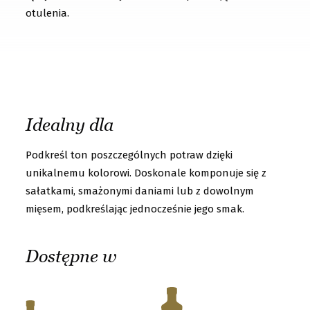
t
otulenia.
o
g
e
t
t
Idealny dla
o
k
Podkreśl ton poszczególnych potraw dzięki
n
unikalnemu kolorowi. Doskonale komponuje się z
sałatkami, smażonymi daniami lub z dowolnym
o
mięsem, podkreślając jednocześnie jego smak.
w
u
Dostępne w
s
b
e