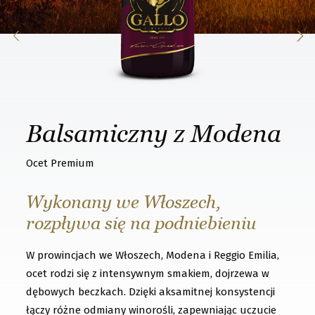
k
n
o
w
t
h
Balsamiczny z Modena
a
t
Ocet Premium
y
o
Wykonany we Włoszech,
u
rozpływa się na podniebieniu
w
W prowincjach we Włoszech, Modena i Reggio Emilia,
a
ocet rodzi się z intensywnym smakiem, dojrzewa w
n
dębowych beczkach. Dzięki aksamitnej konsystencji
t
łączy różne odmiany winorośli, zapewniając uczucie