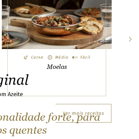
Carne
Médio
Fácil
Moelas
ginal
com Azeite
Ver mais receitas
onalidade forte, para
os quentes