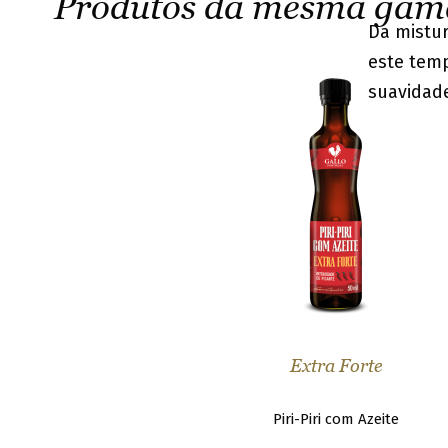
Produtos da mesma gam
Da mistu
este temp
suavidade
Extra Forte
Piri-Piri com Azeite