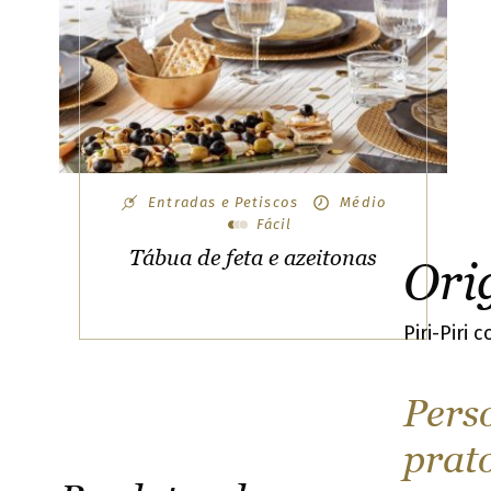
Selecione um parceiro online
Entradas e Petiscos
Médio
para continuar a compra
Fácil
Tábua de feta e azeitonas
Ori
Piri-Piri 
Pers
prat